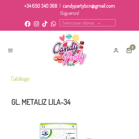
+34 650 340 368
|
candypartybcn@gmail.com
¡Síguenos!
Seleccionar idioma
0
Catálogo
GL. METALIZ LILA-34