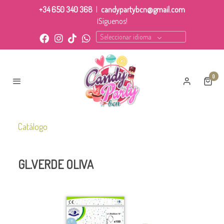
+34 650 340 368
|
candypartybcn@gmail.com
¡Síguenos!
Seleccionar idioma
0
Catálogo
GL.VERDE OLIVA