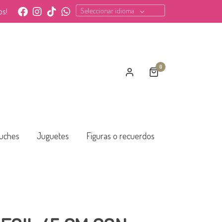
Seleccionar idioma
os!
0
uches
Juguetes
Figuras o recuerdos