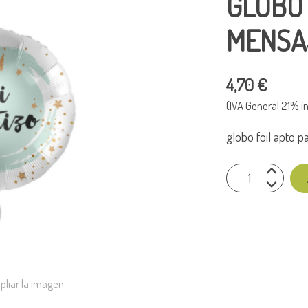
GLOBO 
MENSA
4,70 €
(IVA General 21% in
globo foil apto pa
pliar la imagen