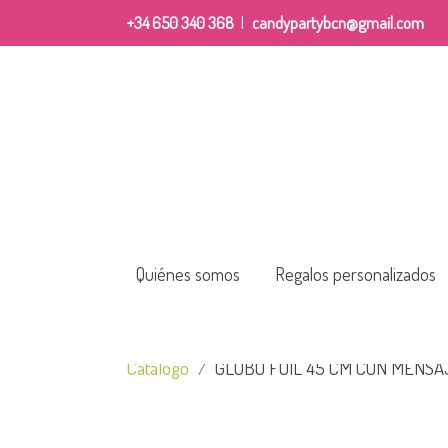
+34 650 340 368
|
candypartybcn@gmail.com
Quiénes somos
Regalos personalizados
Catálogo
GLOBO FOIL 45 CM CON MENSA