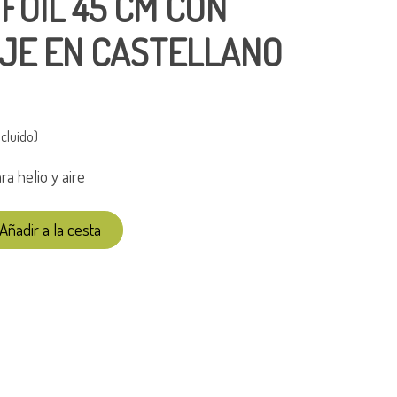
FOIL 45 CM CON
JE EN CASTELLANO
cluido)
ra helio y aire
Añadir a la cesta