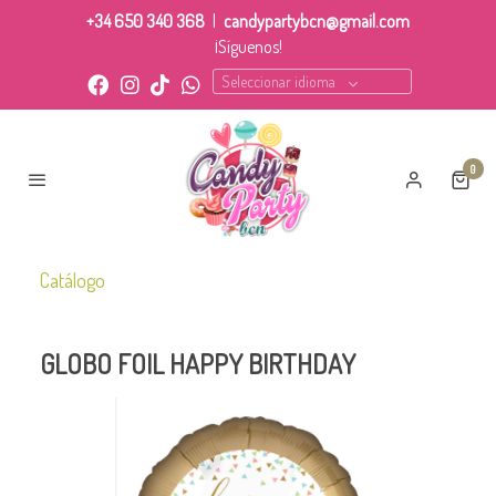
+34 650 340 368
|
candypartybcn@gmail.com
¡Síguenos!
Seleccionar idioma
0
Catálogo
GLOBO FOIL HAPPY BIRTHDAY