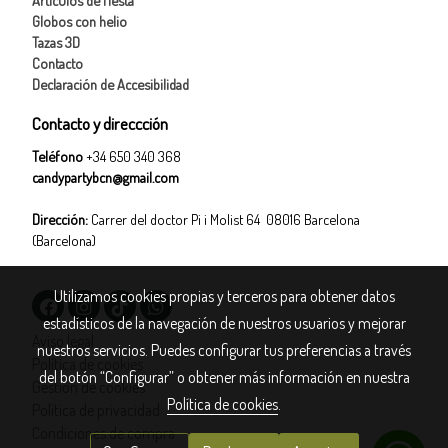
Globos con helio
Tazas 3D
Contacto
Declaración de Accesibilidad
Contacto y direccción
Teléfono
+34 650 340 368
candypartybcn@gmail.com
Dirección:
Carrer del doctor Pi i Molist 64 08016 Barcelona
(Barcelona)
Utilizamos cookies propias y terceros para obtener datos
estadísticos de la navegación de nuestros usuarios y mejorar
Aviso legal
nuestros servicios. Puedes configurar tus preferencias a través
Política de cookies
del botón “Configurar” o obtener más información en nuestra
Gestión de cookies
Política de cookies
.
Política de privacidad
Condiciones de compra