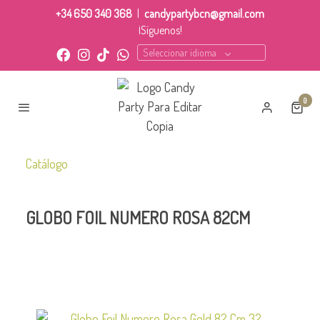
+34 650 340 368
|
candypartybcn@gmail.com
¡Síguenos!
Seleccionar idioma
0
Catálogo
GLOBO FOIL NUMERO ROSA 82CM