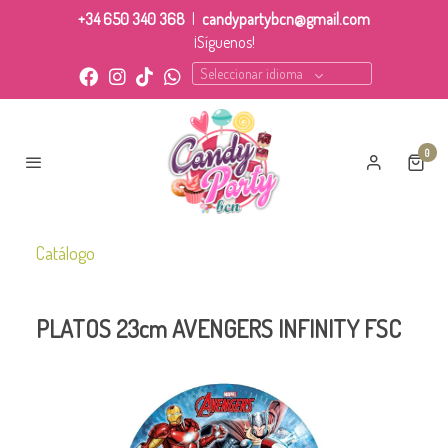
+34 650 340 368
|
candypartybcn@gmail.com
¡Síguenos!
Seleccionar idioma
0
Catálogo
PLATOS 23cm AVENGERS INFINITY FSC