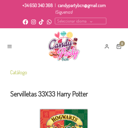
+34 650 340 368
|
candypartybcn@gmail.com
¡Síguenos!
Seleccionar idioma
0
Catálogo
Servilletas 33X33 Harry Potter