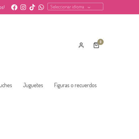
Seleccionar idioma
os!
0
uches
Juguetes
Figuras o recuerdos