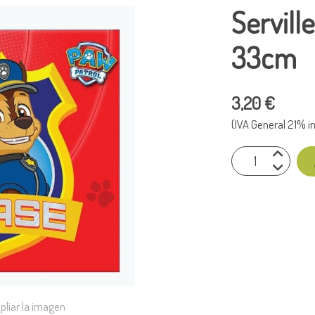
Servill
33cm
3,20 €
(IVA General 21% in
pliar la imagen