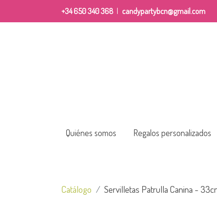
+34 650 340 368
|
candypartybcn@gmail.com
Quiénes somos
Regalos personalizados
Catálogo
Servilletas Patrulla Canina - 33