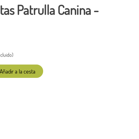
etas Patrulla Canina -
cluido)
Añadir a la cesta