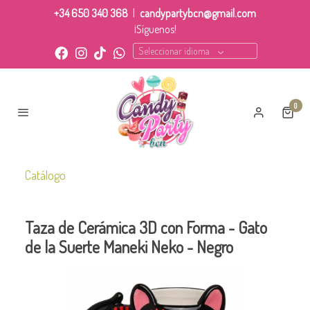
+34 650 340 368
|
candypartybcn@gmail.com
¡Síguenos!
Seleccionar idioma
0
Catálogo
Taza de Cerámica 3D con Forma - Gato
de la Suerte Maneki Neko - Negro