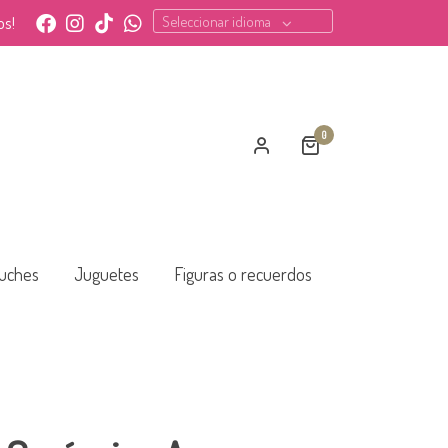
Seleccionar idioma
os!
0
uches
Juguetes
Figuras o recuerdos