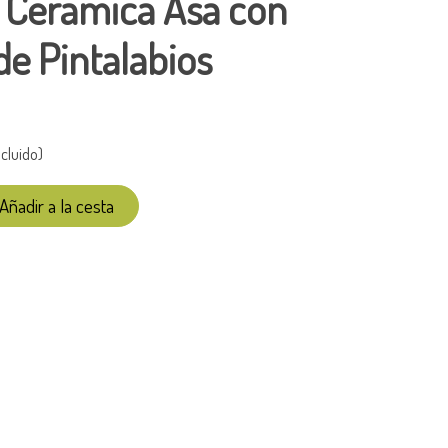
 Cerámica Asa con
e Pintalabios
cluido)
Añadir a la cesta