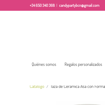
+34 650 340 368
|
candypartybcn@gmail.com
Quiénes somos
Regalos personalizados
Catálogo
Taza de Cerámica Asa con Forma 