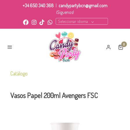
+34 650 340 368
|
candypartybcn@gmail.com
¡Síguenos!
Seleccionar idioma
0
Catálogo
Vasos Papel 200ml Avengers FSC