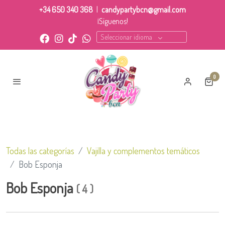
+34 650 340 368
|
candypartybcn@gmail.com
¡Síguenos!
Seleccionar idioma
0
Todas las categorías
Vajilla y complementos temáticos
Bob Esponja
Bob Esponja
(
4
)