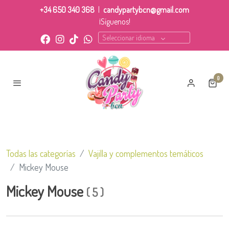
+34 650 340 368
|
candypartybcn@gmail.com
¡Síguenos!
Seleccionar idioma
0
Todas las categorías
Vajilla y complementos temáticos
Mickey Mouse
Mickey Mouse
(
5
)